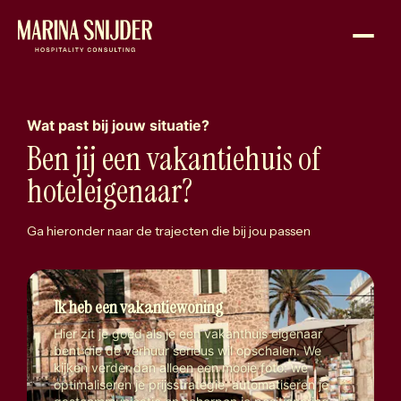
Sla navigatie over
Naar
de
homepage
Wat past bij jouw situatie?
B
e
n
j
i
j
e
e
n
v
a
k
a
n
t
i
e
h
u
i
s
o
f
h
o
t
e
l
e
i
g
e
n
a
a
r
?
Ga hieronder naar de trajecten die bij jou passen
Ik heb een vakantiewoning
Hier zit je goed als je een vakanthuis eigenaar
bent die de verhuur serieus wil opschalen. We
kijken verder dan alleen een mooie foto: we
optimaliseren je prijsstrategie, automatiseren je