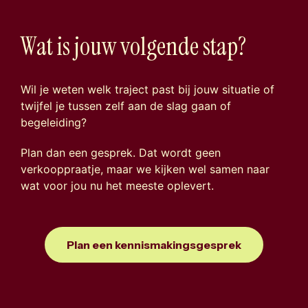
trajecten
W
a
t
i
s
j
o
u
w
v
o
l
g
e
n
d
e
s
t
a
p
?
Wil je weten welk traject past bij jouw situatie of
twijfel je tussen zelf aan de slag gaan of
begeleiding?
Plan dan een gesprek. Dat wordt geen
verkooppraatje, maar we kijken wel samen naar
wat voor jou nu het meeste oplevert.
Plan een kennismakingsgesprek