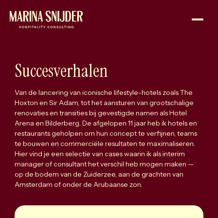
Sla navigatie over
Naar
de
homepage
S
u
c
c
e
s
v
e
r
h
a
l
e
n
Van de lancering van iconische lifestyle-hotels zoals The
Hoxton en Sir Adam, tot het aansturen van grootschalige
renovaties en transities bij gevestigde namen als Hotel
Arena en Bilderberg. De afgelopen 11 jaar heb ik hotels en
restaurants geholpen om hun concept te verfijnen, teams
te bouwen en commerciële resultaten te maximaliseren.
Hier vind je een selectie van cases waarin ik als interim
manager of consultant het verschil heb mogen maken —
op de bodem van de Zuiderzee, aan de grachten van
Amsterdam of onder de Arubaanse zon.
L