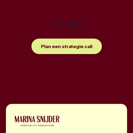
e
r
Let's do it!
Plan een strategie call
Naar