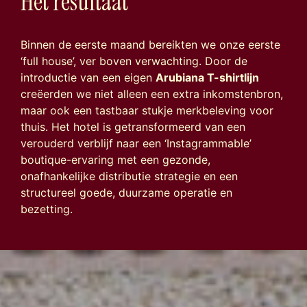
H
e
t
r
e
s
u
l
t
a
a
t
Binnen de eerste maand bereikten we onze eerste
‘full house’, ver boven verwachting. Door de
introductie van een eigen
Arubiana T-shirtlijn
creëerden we niet alleen een extra inkomstenbron,
maar ook een tastbaar stukje merkbeleving voor
thuis. Het hotel is getransformeerd van een
verouderd verblijf naar een ‘Instagrammable’
boutique-ervaring met een gezonde,
onafhankelijke distributie strategie en een
structureel goede, duurzame operatie en
bezetting.