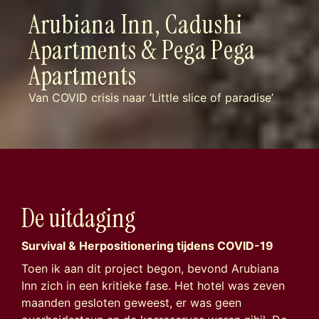
A
r
u
b
i
a
n
a
I
n
n
,
C
a
d
u
s
h
i
A
p
a
r
t
m
e
n
t
s
&
P
e
g
a
P
e
g
a
A
p
a
r
t
m
e
n
t
s
Van COVID crisis naar ‘Little slice of paradise’
D
e
u
i
t
d
a
g
i
n
g
Survival & Herpositionering tijdens COVID-19
Toen ik aan dit project begon, bevond Arubiana
Inn zich in een kritieke fase. Het hotel was zeven
maanden gesloten geweest, er was geen