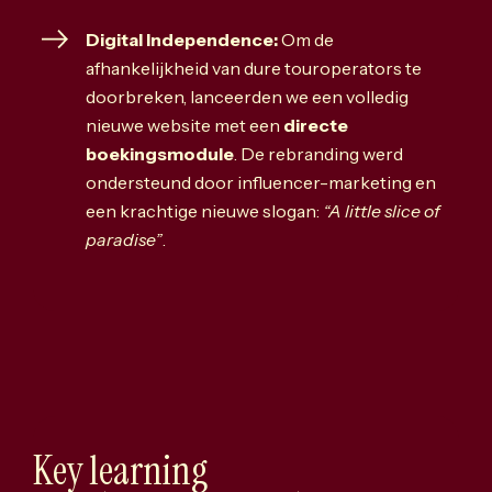
Digital Independence:
Om de
afhankelijkheid van dure touroperators te
doorbreken, lanceerden we een volledig
nieuwe website met een
directe
boekingsmodule
. De rebranding werd
ondersteund door influencer-marketing en
een krachtige nieuwe slogan:
“A little slice of
paradise”
.
K
e
y
l
e
a
r
n
i
n
g