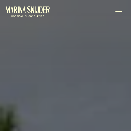
Sla navigatie over
Naar
de
homepage